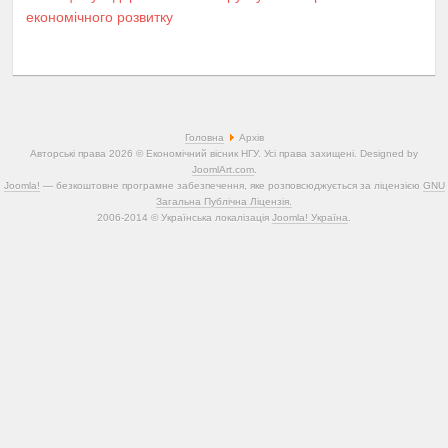
економічного розвитку
Головна
Архів
Авторські права 2026 © Економічний вісник НГУ. Усі права захищені. Designed by
JoomlArt.com
.
Joomla!
— безкоштовне програмне забезпечення, яке розповсюджується за ліцензією
GNU
Загальна Публічна Ліцензія.
2006-2014 © Українська локалізація
Joomla! Україна
.