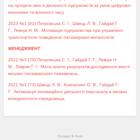
на процеси змін в діяльності підприємств за умов цифрової
економіки та воєнного часу
2023 №1 (81)
Петровська С. І.
,
Швець Л. В.
,
Гайдай Г.
Г.
,
Левчук Н. М.
Мотивація підприємства при управлінні
транспортною поведінкою пасажирами мегаполісів
МЕНЕДЖМЕНТ
2022 №3 (79)
Петровська С. І.
,
Гайдай Г. Г.
,
Левчук Н.
М.
,
Лаврик Г. І.
Мета-аналіз результатів дослідження якості
міських пасажирських перевезень
2021 №1 (73)
Швець Л. В.
,
Комчатних О. В.
,
Гайдай Г.
Г.
Активізація інноваційної діяльності персоналу в умовах
конкурентного середовища
Головна
Архів