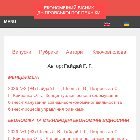
MENU
Випуски
Рубрики
Автори
Ключові слова
Автор:
Гайдай Г. Г.
МЕНЕДЖМЕНТ
2026 №2 (94)
Гайдай Г. Г.
,
Швець Л. В.
,
Петровська С.
І.
,
Кривенко О. К.
Концептуальні основи формування
бізнес-планування зовнішньо-економічної діяльності та
бізнес-процесів управління ризиками
ЕКОНОМІКА ТА МІЖНАРОДНІ ЕКОНОМІЧНІ ВІДНОСИНИ
2026 №1 (93)
Швець Л. В.
,
Гайдай Г. Г.
,
Петровська С.
І.
,
Кривенко О. К.
Вплив управління розвитком персоналу