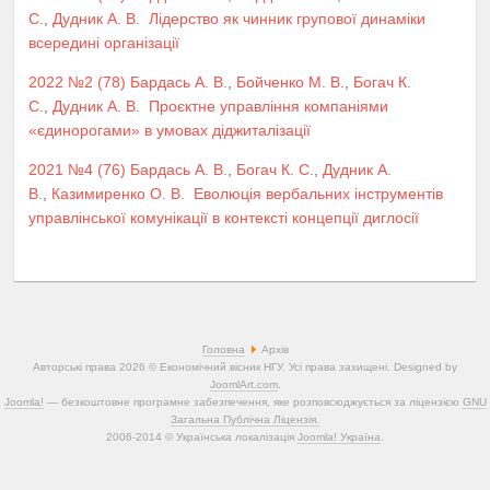
С.
,
Дудник А. В.
Лідерство як чинник групової динаміки
всередині організації
2022 №2 (78)
Бардась А. В.
,
Бойченко М. В.
,
Богач К.
С.
,
Дудник А. В.
Проєктне управління компаніями
«єдинорогами» в умовах діджиталізації
2021 №4 (76)
Бардась А. В.
,
Богач К. С.
,
Дудник А.
В.
,
Казимиренко О. В.
Еволюція вербальних інструментів
управлінської комунікації в контексті концепції диглосії
Головна
Архів
Авторські права 2026 © Економічний вісник НГУ. Усі права захищені. Designed by
JoomlArt.com
.
Joomla!
— безкоштовне програмне забезпечення, яке розповсюджується за ліцензією
GNU
Загальна Публічна Ліцензія.
2006-2014 © Українська локалізація
Joomla! Україна
.