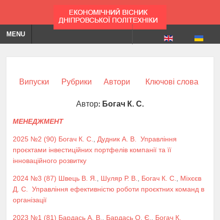
MENU
Випуски
Рубрики
Автори
Ключові слова
Автор:
Богач К. С.
МЕНЕДЖМЕНТ
2025 №2 (90)
Богач К. С.
,
Дудник А. В.
Управління
проєктами інвестиційних портфелів компанії та її
інноваційного розвитку
2024 №3 (87)
Швець В. Я.
,
Шуляр Р. В.
,
Богач К. С.
,
Міхєєв
Д. С.
Управління ефективністю роботи проєктних команд в
організації
2023 №1 (81)
Бардась А. В.
,
Бардась О. Є.
,
Богач К.