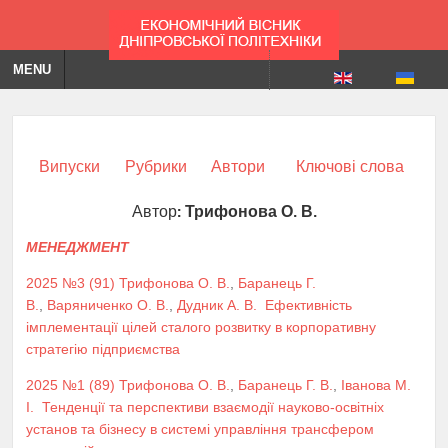
MENU
Випуски
Рубрики
Автори
Ключові слова
Автор:
Трифонова О. В.
МЕНЕДЖМЕНТ
2025 №3 (91)
Трифонова О. В.
,
Баранець Г.
В.
,
Варяниченко О. В.
,
Дудник А. В.
Ефективність
імплементації цілей сталого розвитку в корпоративну
стратегію підприємства
2025 №1 (89)
Трифонова О. В.
,
Баранець Г. В.
,
Іванова М.
І.
Тенденції та перспективи взаємодії науково-освітніх
установ та бізнесу в системі управління трансфером