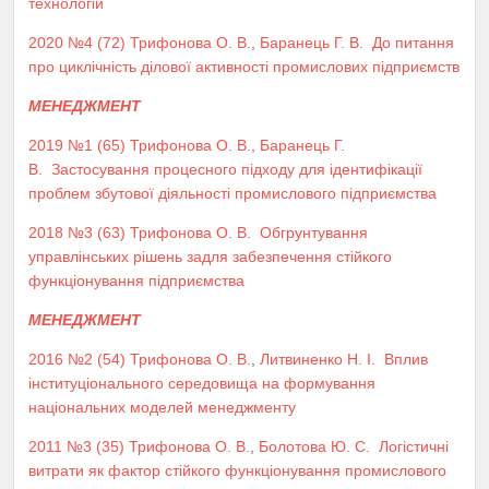
технологій
2020 №4 (72)
Трифонова О. В.
,
Баранець Г. В.
До питання
про циклічність ділової активності промислових підприємств
МЕНЕДЖМЕНТ
2019 №1 (65)
Трифонова О. В.
,
Баранець Г.
В.
Застосування процесного підходу для ідентифікації
проблем збутової діяльності промислового підприємства
2018 №3 (63)
Трифонова О. В.
Обгрунтування
управлінських рішень задля забезпечення стійкого
функціонування підприємства
МЕНЕДЖМЕНТ
2016 №2 (54)
Трифонова О. В.
,
Литвиненко Н. І.
Вплив
інституціонального середовища на формування
національних моделей менеджменту
2011 №3 (35)
Трифонова О. В.
,
Болотова Ю. С.
Логістичні
витрати як фактор стійкого функціонування промислового