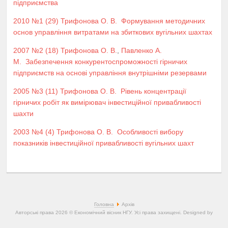
підприємства
2010 №1 (29)
Трифонова О. В.
Формування методичних
основ управління витратами на збиткових вугільних шахтах
2007 №2 (18)
Трифонова О. В.
,
Павленко А.
М.
Забезпечення конкурентоспроможності гірничих
підприємств на основі управління внутрішніми резервами
2005 №3 (11)
Трифонова О. В.
Рівень концентрації
гірничих робіт як вимірювач інвестиційної привабливості
шахти
2003 №4 (4)
Трифонова О. В.
Особливості вибору
показників інвестиційної привабливості вугільних шахт
Головна
Архів
Авторські права 2026 © Економічний вісник НГУ. Усі права захищені. Designed by
JoomlArt.com
.