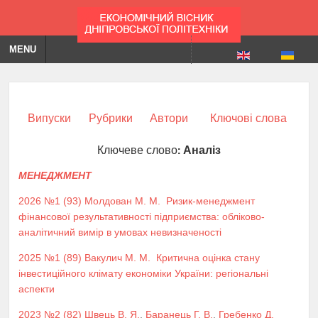
MENU
Випуски
Рубрики
Автори
Ключові слова
Ключеве слово:
Аналіз
МЕНЕДЖМЕНТ
2026 №1 (93)
Молдован М. М.
Ризик-менеджмент
фінансової результативності підприємства: обліково-
аналітичний вимір в умовах невизначеності
2025 №1 (89)
Вакулич М. М.
Критична оцінка стану
інвестиційного клімату економіки України: регіональні
аспекти
2023 №2 (82)
Швець В. Я.
,
Баранець Г. В.
,
Гребенко Д.