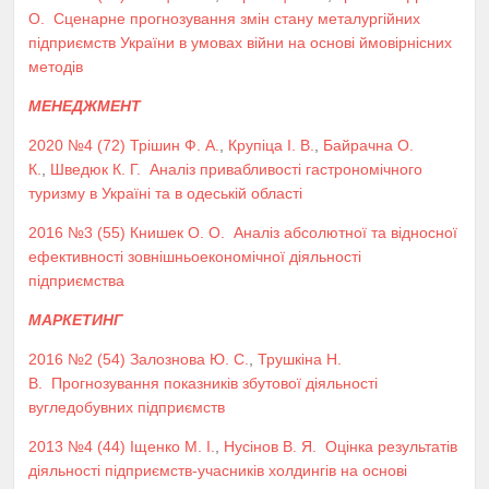
О.
Сценарне прогнозування змін стану металургійних
підприємств України в умовах війни на основі ймовірнісних
методів
МЕНЕДЖМЕНТ
2020 №4 (72)
Трішин Ф. А.
,
Крупіца І. В.
,
Байрачна О.
К.
,
Шведюк К. Г.
Аналіз привабливості гастрономічного
туризму в Україні та в одеській області
2016 №3 (55)
Книшек О. О.
Аналіз абсолютної та відносної
ефективності зовнішньоекономічної діяльності
підприємства
МАРКЕТИНГ
2016 №2 (54)
Залознова Ю. С.
,
Трушкіна Н.
В.
Прогнозування показників збутової діяльності
вугледобувних підприємств
2013 №4 (44)
Іщенко М. І.
,
Нусінов В. Я.
Оцінка результатів
діяльності підприємств-учасників холдингів на основі