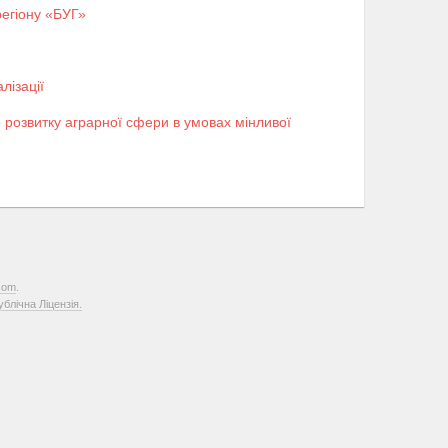
регіону «БУГ»
лізації
 розвитку аграрної сфери в умовах мінливої
com
.
лічна Ліцензія.