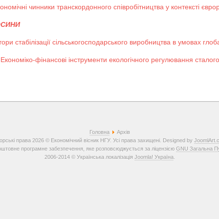
ономічні чинники транскордонного співробітництва у контексті євро
ОСИНИ
ори стабілізації сільськогосподарського виробництва в умовах глоба
Економіко-фінансові інструменти екологічного регулювання сталого
Головна
Архів
орські права 2026 © Економічний вісник НГУ. Усі права захищені. Designed by
JoomlArt.
штовне програмне забезпечення, яке розповсюджується за ліцензією
GNU Загальна Пуб
2006-2014 © Українська локалізація
Joomla! Україна
.