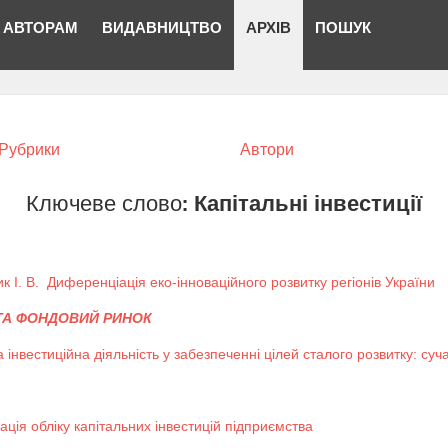
АВТОРАМ
ВИДАВНИЦТВО
АРХІВ
ПОШУК
Рубрики
Автори
Ключеве слово:
Капітальні інвестиції
к І. В.
Диференціація еко-інноваційного розвитку регіонів України
 ТА ФОНДОВИЙ РИНОК
та інвестиційна діяльність у забезпеченні цілей сталого розвитку: с
ація обліку капітальних інвестицій підприємства