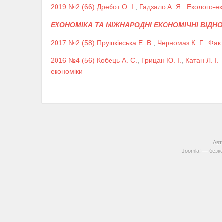
2019 №2 (66)
Дребот О. І.
,
Гадзало А. Я.
Еколого-ек
ЕКОНОМІКА ТА МІЖНАРОДНІ ЕКОНОМІЧНІ ВІДН
2017 №2 (58)
Прушківська Е. В.
,
Черномаз К. Г.
Факт
2016 №4 (56)
Кобець А. С.
,
Грицан Ю. І.
,
Катан Л. І.
економіки
Авт
Joomla!
— безко