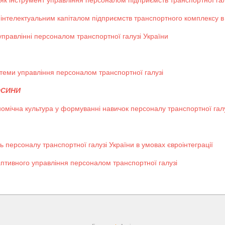
як інструмент управління персоналом підприємств транспортної гал
 інтелектуальним капіталом підприємств транспортного комплексу в
 управлінні персоналом транспортної галузі України
теми управління персоналом транспортної галузі
ОСИНИ
номічна культура у формуванні навичок персоналу транспортної гал
 персоналу транспортної галузі України в умовах євроінтеграції
аптивного управління персоналом транспортної галузі