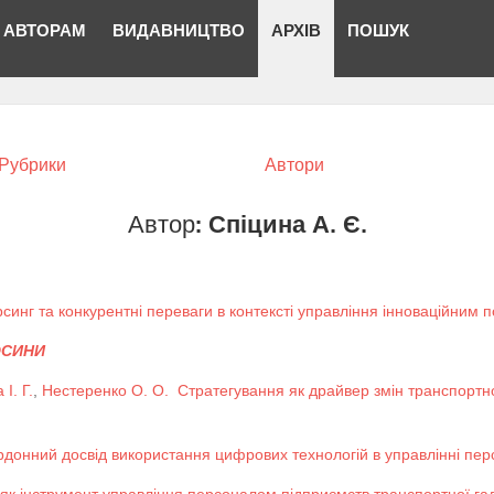
АВТОРАМ
ВИДАВНИЦТВО
АРХІВ
ПОШУК
Рубрики
Автори
Автор:
Спіцина А. Є.
синг та конкурентні переваги в контексті управління інноваційним
ОСИНИ
І. Г.
,
Нестеренко О. О.
Стратегування як драйвер змін транспортної
рдонний досвід використання цифрових технологій в управлінні пе