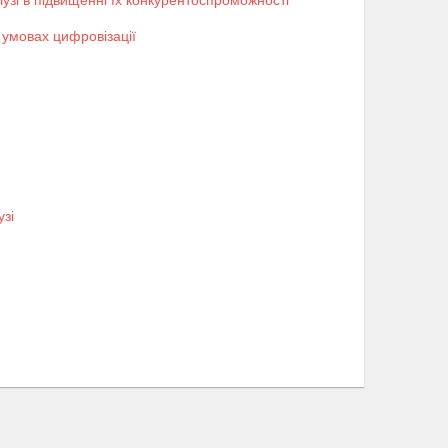
узі в підвищенні їх конкурентоспроможності
 умовах цифровізації
узі