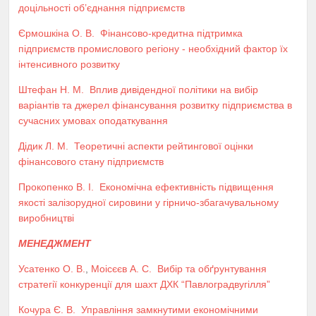
доцільності об’єднання підприємств
Єрмошкіна О. В.
Фінансово-кредитна підтримка
підприємств промислового регіону - необхідний фактор їх
інтенсивного розвитку
Штефан Н. М.
Вплив дивідендної політики на вибір
варіантів та джерел фінансування розвитку підприємства в
сучасних умовах оподаткування
Дідик Л. М.
Теоретичні аспекти рейтингової оцінки
фінансового стану підприємств
Прокопенко В. І.
Економічна ефективність підвищення
якості залізорудної сировини у гірничо-збагачувальному
виробництві
МЕНЕДЖМЕНТ
Усатенко О. В.
,
Моісєєв А. С.
Вибір та обґрунтування
стратегії конкуренції для шахт ДХК “Павлоградвугілля”
Кочура Є. В.
Управління замкнутими економічними