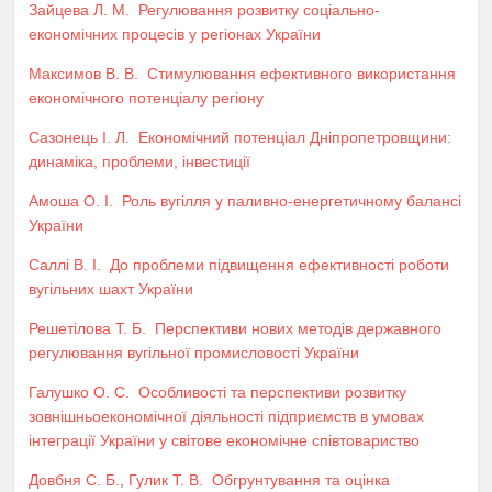
Зайцева Л. М.
Регулювання розвитку соціально-
економічних процесів у регіонах України
Максимов В. В.
Стимулювання ефективного використання
економічного потенціалу регіону
Сазонець І. Л.
Економічний потенціал Дніпропетровщини:
динаміка, проблеми, інвестиції
Амоша О. І.
Роль вугілля у паливно-енергетичному балансі
України
Саллі В. І.
До проблеми підвищення ефективності роботи
вугільних шахт України
Решетілова Т. Б.
Перспективи нових методів державного
регулювання вугільної промисловості України
Галушко О. С.
Особливості та перспективи розвитку
зовнішньоекономічної діяльності підприємств в умовах
інтеграції України у світове економічне співтовариство
Довбня С. Б.
,
Гулик Т. В.
Обгрунтування та оцінка