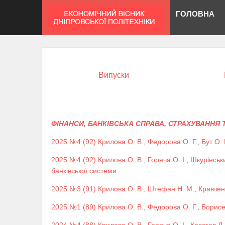
ГОЛОВНА
Випуски
ФІНАНСИ, БАНКІВСЬКА СПРАВА, СТРАХУВАННЯ
2025 №4 (92)
Крилова О. В.
,
Федорова О. Г.
,
Бут О. 
2025 №4 (92)
Крилова О. В.
,
Горяча О. І.
,
Шкурінськи
банківської системи
2025 №3 (91)
Крилова О. В.
,
Штефан Н. М.
,
Кравчен
2025 №1 (89)
Крилова О. В.
,
Федорова О. Г.
,
Борисе