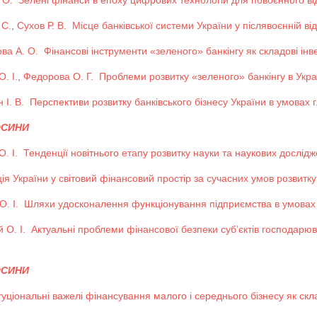
 О.
Зелені фінанси в епоху цифрових технологій для повоєнного в
 С.
,
Сухов Р. В.
Місце банківської системи України у післявоєнній ві
ва А. О.
Фінансові інструменти «зеленого» банкінгу як складові ін
. І.
,
Федорова О. Г.
Проблеми розвитку «зеленого» банкінгу в Укра
 І. В.
Перспективи розвитку банківського бізнесу України в умовах 
ОСИНИ
. І.
Тенденції новітнього етапу розвитку науки та наукових дослідж
ція України у світовий фінансовий простір за сучасних умов розвитк
. І.
Шляхи удосконалення функціонування підприємства в умовах 
 О. І.
Актуальні проблеми фінансової безпеки суб’єктів господарю
ОСИНИ
туціональні важелі фінансування малого і середнього бізнесу як скл