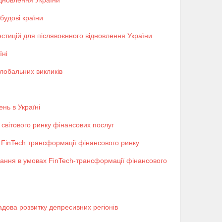
ідновлення України
дбудові країни
вестицій для післявоєнного відновлення України
їні
глобальних викликів
ень в Україні
у світового ринку фінансових послуг
FinTech трансформації фінансового ринку
вання в умовах FinTech-трансформації фінансового
адова розвитку депресивних регіонів