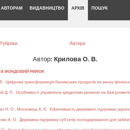
АВТОРАМ
ВИДАВНИЦТВО
АРХІВ
ПОШУК
Рубрики
Автори
Автор:
Крилова О. В.
 ТА ФОНДОВИЙ РИНОК
В.
Цифрова трансформація банківських продуктів на ринку фінансо
й Д. П.
Особливості управління кредитним ризиком на базі розвитку
ко Н. О.
,
Московець К. Є.
Ефективність державної підтримки українс
нко А. О.
Державна підтримка суб’єктів господарювання для забез