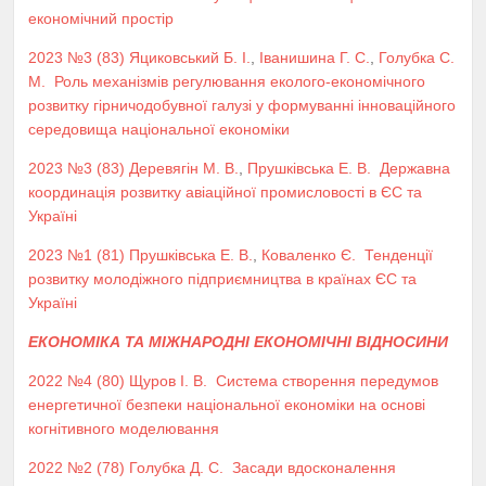
економічний простір
2023 №3 (83)
Яциковський Б. І.
,
Іванишина Г. С.
,
Голубка С.
М.
Роль механізмів регулювання еколого-економічного
розвитку гірничодобувної галузі у формуванні інноваційного
середовища національної економіки
2023 №3 (83)
Деревягін М. В.
,
Прушківська Е. В.
Державна
координація розвитку авіаційної промисловості в ЄС та
Україні
2023 №1 (81)
Прушківська Е. В.
,
Коваленко Є.
Тенденції
розвитку молодіжного підприємництва в країнах ЄС та
Україні
ЕКОНОМІКА ТА МІЖНАРОДНІ ЕКОНОМІЧНІ ВІДНОСИНИ
2022 №4 (80)
Щуров І. В.
Система створення передумов
енергетичної безпеки національної економіки на основі
когнітивного моделювання
2022 №2 (78)
Голубка Д. С.
Засади вдосконалення