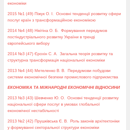
економіки
2015 №1 (49)
Піжук О. І.
Основні тенденції розвитку сфери
послуг країн з трансформаційною економікою
2014 №4 (48)
Нікітіна О. Б.
Формування передумов
постіндустріального розвитку України в тренді
європейського вибору
2014 №3 (47)
Єрохін С. А.
Загальна теорія розвитку та
структурна трансформація національної економіки
2013 №4 (44)
Метеленко В. В.
Передумови побудови
системи економічної безпеки промислового підприємства
ЕКОНОМІКА ТА МІЖНАРОДНІ ЕКОНОМІЧНІ ВІДНОСИНИ
2013 №3 (43)
Шевченко Ю. О.
Оcновні тенденції розвитку
національної сфери послуг в умовах глобальної
економічної нестабільності
2013 №2 (42)
Прушківська Є. В.
Роль законів архітектоніки
у формуванні секторальної структури економіки