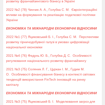
розвитку франчайзингового бізнесу в Україні
2022 №2 (78)
Чинчик А. А.
,
Голубка С. М.
Євроінтеграційні
впливи на формування та реалізацію податкової політики
України
ЕКОНОМІКА ТА МІЖНАРОДНІ ЕКОНОМІЧНІ ВІДНОСИНИ
2022 №1 (77)
Яциковський Б. І.
,
Голубка С. М.
Перспективи
розвитку гірничодобувної галузі в умовах цифровізації
національної економіки
2021 №4 (76)
Федунь Ю. Б.
,
Голубка Д. С.
Особливості
регулювання національного розвитку франчайзингу
2021 №3 (75)
Соляник Л. Г.
,
Цуркан І. М.
,
Гудим М.
О.
Особливості фінансування бізнесу в контексті світових
тенденцій використання FinTech інновацій на ринку
капіталу
ЕКОНОМІКА ТА МІЖНАРОДНІ ЕКОНОМІЧНІ ВІДНОСИНИ
2021 №3 (75)
Яциковський Б. І.
Моделювання загроз для