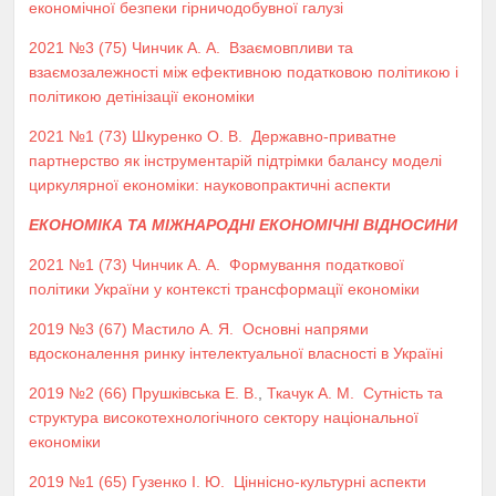
економічної безпеки гірничодобувної галузі
2021 №3 (75)
Чинчик А. А.
Взаємовпливи та
взаємозалежності між ефективною податковою політикою і
політикою детінізації економіки
2021 №1 (73)
Шкуренко О. В.
Державно-приватне
партнерство як інструментарій підтрімки балансу моделі
циркулярної економіки: науковопрактичні аспекти
ЕКОНОМІКА ТА МІЖНАРОДНІ ЕКОНОМІЧНІ ВІДНОСИНИ
2021 №1 (73)
Чинчик А. А.
Формування податкової
політики України у контексті трансформації економіки
2019 №3 (67)
Мастило А. Я.
Основні напрями
вдосконалення ринку інтелектуальної власності в Україні
2019 №2 (66)
Прушківська Е. В.
,
Ткачук А. М.
Сутність та
структура високотехнологічного сектору національної
економіки
2019 №1 (65)
Гузенко І. Ю.
Ціннісно-культурні аспекти