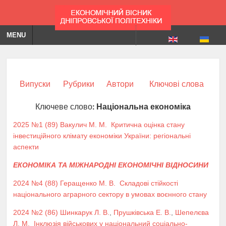
MENU
Випуски
Рубрики
Автори
Ключові слова
Ключеве слово:
Національна економіка
2025 №1 (89)
Вакулич М. М.
Критична оцінка стану
інвестиційного клімату економіки України: регіональні
аспекти
ЕКОНОМІКА ТА МІЖНАРОДНІ ЕКОНОМІЧНІ ВІДНОСИНИ
2024 №4 (88)
Геращенко М. В.
Складові стійкості
національного аграрного сектору в умовах воєнного стану
2024 №2 (86)
Шинкарук Л. В.
,
Прушківська Е. В.
,
Шепелєва
Л. М.
Інклюзія військових у національний соціально-