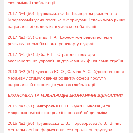
економічної глобалізації
2017 №4 (60)
Прушківська О. В.
Експортоспроможна та
імпортозаміщуюча політика у формуванні споживчого ринку
національної економіки в умовах глобалізації
2017 №3 (59)
Овчар П. А.
Економіко-правові аспекти
розвитку автомобільного транспорту в україні
2017 №1 (57)
Циба Р. П.
Стратегічні вектори
вдосконалення управління державними фінансами України
2016 №2 (54)
Кусакова Ю. О.
,
Саміло А. С.
Удосконалення
механізму стимулювання розвитку сфери послуг у
національній економіці в умовах глобалізації
ЕКОНОМІКА ТА МІЖНАРОДНІ ЕКОНОМІЧНІ ВІДНОСИНИ
2015 №3 (51)
Завгородня О. О.
Функції інновацій та
макроекономічні екстерналії інноваційної динаміки
2015 №2 (50)
Прушківська Е. В.
,
Переверзева А. В.
Вплив
ментальності на формування секторальної структури